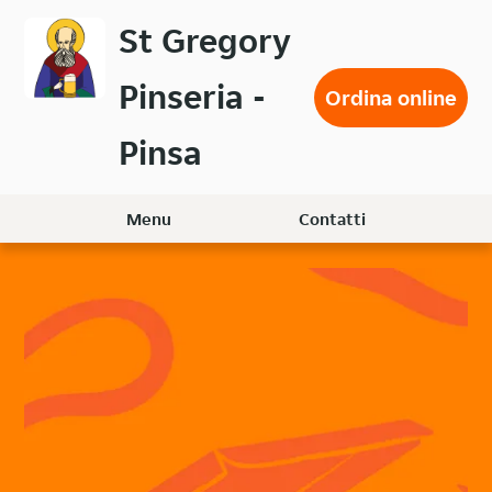
Passa
St Gregory
al
contenuto
Pinseria -
principale
Ordina online
Pinsa
Menu
Contatti